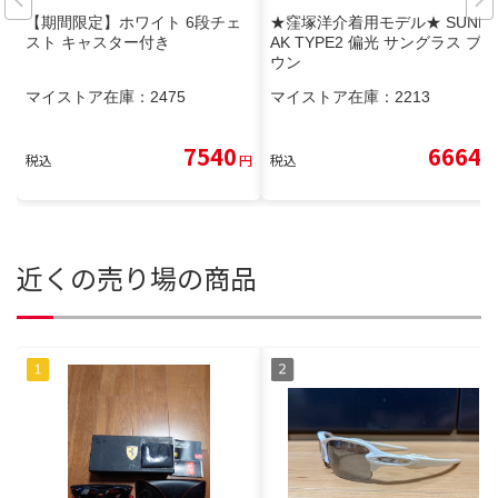
【期間限定】ホワイト 6段チェ
★窪塚洋介着用モデル★ SUNK
スト キャスター付き
AK TYPE2 偏光 サングラス ブラ
ウン
マイストア在庫：
2475
マイストア在庫：
2213
7540
6664
税込
円
税込
円
近くの売り場の商品