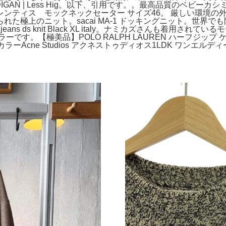
T CARDIGAN | Less Hig。以下、引用です。。最高品質
ンティス モックネックセーター サイズ46。 厳しい環境の
た極上のニット。sacai MA-1 ドッキングニット。世界
ds knit Black XL italy。ナミカズさんも着用されているモデルです
です。【極美品】POLO RALPH LAUREN ハーフジップ ケー
 カラーAcne Studios アクネストゥディオス1LDK ワンエルデ