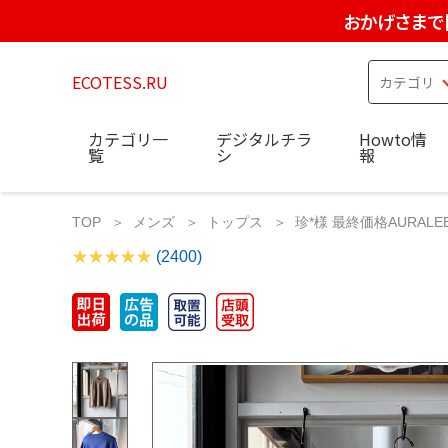
おかげさまで
ECOTESS.RU
カテゴリ一
デジタルチラ
Howto情
覧
シ
報
TOP
メンズ
トップス
珍*様 最終価格AURALEE BA
(2400)