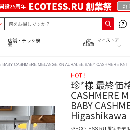
ECOTESS.RU 創業祭
詳
開設25周年
マイストア
店舗・チラシ検
索
BY CASHMERE MELANGE KN AURALEE BABY CASHMERE KNIT P/O
HOT !
珍*様 最終価格A
CASHMERE M
BABY CASHMER
Higashikawa
※ECOTESS.RU 限定モデ