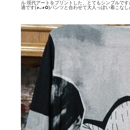
ル 現代アートをプリントした、とてもシンプルです
適です(⁠◕⁠ᴗ⁠◕⁠✿⁠)パンツと合わせて大人っぽい着こなしが楽