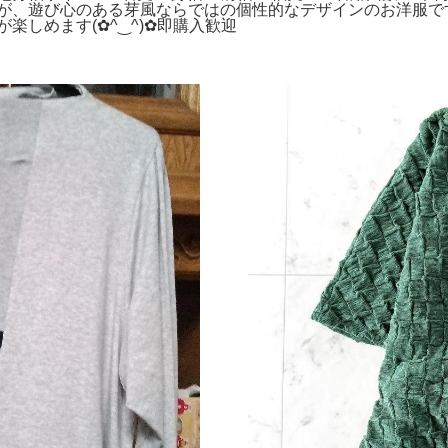
が、遊び心のある芽風ならではの個性的なデザインのお洋服で
しめます(⁠✿⁠^⁠‿⁠^⁠)✿即購入歓迎