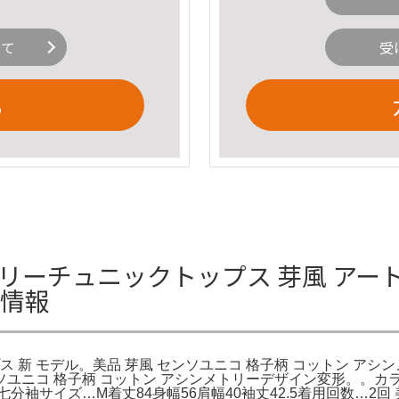
いて
受
る
トリーチュニックトップス 芽風 アー
細情報
 新 モデル。美品 芽風 センソユニコ 格子柄 コットン アシン
ソユニコ 格子柄 コットン アシンメトリーデザイン変形。。カラ
サイズ…М着丈84身幅56肩幅40袖丈42.5着用回数…2回 美品デ