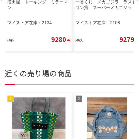
増田屋 トーキング ミラーマ
一番くじ メカゴジラ ラスト
ン
ワン賞 スーパーメカゴジラ
マイストア在庫：
2134
マイストア在庫：
2108
9280
9279
税込
円
税込
円
近くの売り場の商品