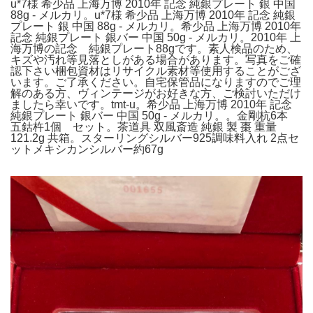
u*7様 希少品 上海万博 2010年 記念 純銀プレート 銀 中国
88g - メルカリ。u*7様 希少品 上海万博 2010年 記念 純銀
プレート 銀 中国 88g - メルカリ。希少品 上海万博 2010年
記念 純銀プレート 銀バー 中国 50g - メルカリ。2010年 上
海万博の記念 純銀プレート88gです。素人検品のため、
キズや汚れ等見落としがある場合があります。写真をご確
認下さい梱包資材はリサイクル素材等使用することがござ
います。ご了承ください。自宅保管品になりますのでご理
解のある方、ヴィンテージがお好きな方、ご検討いただけ
ましたら幸いです。tmt-u。希少品 上海万博 2010年 記念
純銀プレート 銀バー 中国 50g - メルカリ。。金剛杭6本
五鈷杵1個 セット。茶道具 双風斎造 純銀 製 棗 重量
121.2g 共箱。スターリングシルバー925調味料入れ 2点セ
ットメキシカンシルバー約67g