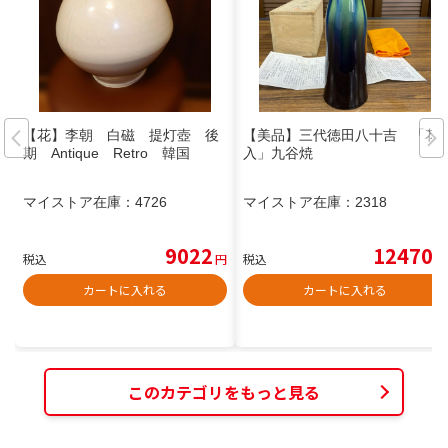
【花】李朝 白磁 提灯壺 後
【美品】三代徳田八十吉 「花
期 Antique Retro 韓国
入」九谷焼
マイストア在庫：
4726
マイストア在庫：
2318
9022
12470
税込
円
税込
円
カートに入れる
カートに入れる
このカテゴリをもっと見る