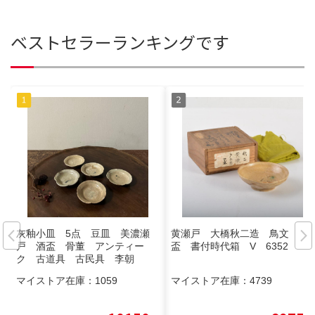
ベストセラーランキングです
灰釉小皿 5点 豆皿 美濃瀬
黄瀬戸 大橋秋二造 鳥文
戸 酒盃 骨董 アンティー
盃 書付時代箱 V 6352
ク 古道具 古民具 李朝
マイストア在庫：
1059
マイストア在庫：
4739