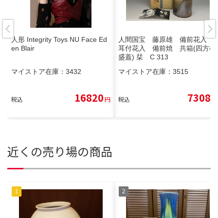
人形 Integrity Toys NU Face Ed
人間国宝 藤原雄 備前花入
en Blair
耳付花入 備前焼 共箱(四方桟
盛蓋) 栞 C 313
マイストア在庫：
3432
マイストア在庫：
3515
16820
7308
税込
円
税込
円
近くの売り場の商品