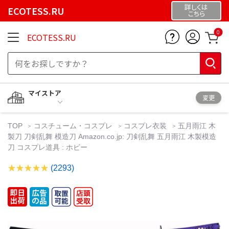
詳しくは
ECOTESS.RU
こちら
0
ECOTESS.RU
マイストア
変更
TOP
コスチューム・コスプレ
コスプレ衣装
五月雨江 木
製刀 刀剣乱舞 模造刀 Amazon.co.jp: 刀剣乱舞 五月雨江 木製模造
刀 コスプレ道具 : ホビー
(2293)