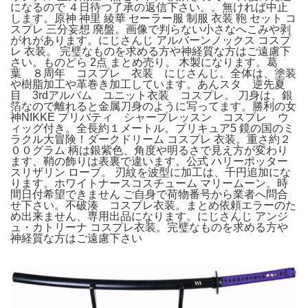
になるので ４日待つ了承の返信下さい。。無ければ中止
します。原神 神里 綾華 セーラー服 制服 衣装 鞄 セット コ
スプレ 三分妄想 廃盤。画像で判らない小さなへこみや剥
がれがあります。にじさんじ アルバーンノックス コスプ
レ 衣装。 完璧なものを求める方や神経質な方はご遠慮下
さい。ものどら 2点 まとめ売り。 木製になります。葛
葉 ８周年 コスプレ 衣装 にじさんじ。全体は、塗装
や樹脂加工や革巻き加工しています。あんスタ 逆先夏
目 3rdアルバム ユニット衣装 コスプレ。 刀身は、銀
箔なので離れると金属刀身のように写ってます。勝利の女
神NIKKE プリバティ シャープレッスン コスプレ ウ
ィッグ付き。全長約１メートル。プリキュア5 鏡の国のミ
ラクル大冒険！ダークドリーム コスプレ 衣装。重さ約２
００グラム 柄は銀紫色、角度や明るさで見え方が変わり
ます、鞘の飾りは表裏で違います。公式 ハリーポッター
スリザリン ローブ。 刃紋を波型に加工は、千円追加にな
ります。ホワイトナースコスチューム マリームーン。時
間日付希望できません ご自身で荷物番号から業者へ問合
せ下さい。不破湊 コスプレ衣装。まとめ依頼エラーのた
め出来ません、専用出品になります。にじさんじ アンジ
ュ・カトリーナ コスプレ衣装。完璧なものを求める方や
神経質な方はご遠慮下さい