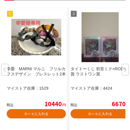
幸愛 MARNI マルニ フリルカ
タイトーくじ 初音ミク×RODY A
フスデザイン ブレスレット2本
賞 ラストワン賞
マイストア在庫：
1529
マイストア在庫：
4424
10440
6670
税込
円
税込
円
カートに入れる
カートに入れる