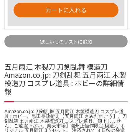
カートに入れる
欲しいものリストに追加
五月雨江 木製刀 刀剣乱舞 模造刀
Amazon.co.jp: 刀剣乱舞 五月雨江 木製
模造刀 コスプレ道具 : ホビーの詳細情
報
Amazon.co.jp: 刀剣乱舞 五月雨江 木製模造刀 コスプレ道
具 : ホビー。黒田長政拵え【五月雨江 さみだれごう】。刀
剣乱舞 五月雨江 木製模造刀 コスプレ道具。値下しませ
ん、ご遠慮下さい。楽天市場】濃州正恒作限定 模造刀 オ
リジナル 五月雨江 3点セット。 決済されて ４日後の発送