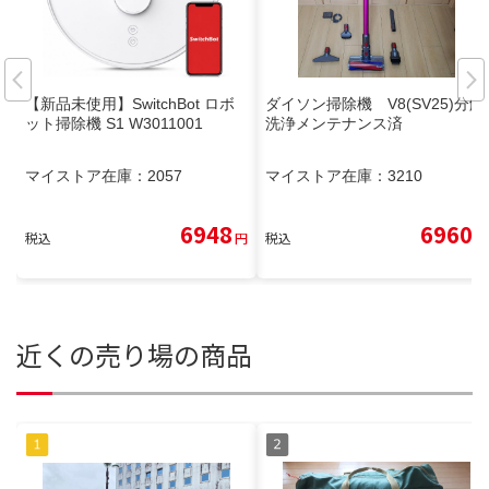
【新品未使用】SwitchBot ロボ
ダイソン掃除機 V8(SV25)分解
ット掃除機 S1 W3011001
洗浄メンテナンス済
マイストア在庫：
2057
マイストア在庫：
3210
6948
6960
税込
円
税込
円
近くの売り場の商品