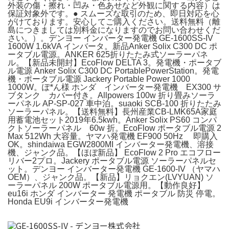
外装の傷・擦れ・凹み・色あせなど外観に関する内容）は
保証対象外です。● スムーズな取引のため、即日対応を心
がけております。安心してご購入ください。送料無料（離
島につきましては別料金になりますのでお問い合わせくだ
さい。）。デンヨー インバーター発電機 GE-1600SS-IV
1600W 1.6kVA インバータ。新品Anker Solix C300 DC ポ
ータブル電源。ANKER 625折りたたみ式ソーラーパネ
ル。【新品未開封】EcoFlow DELTA 3。発電機・ポータブ
ル電源 Anker Solix C300 DC PortablePowerStation。発電
機・ポータブル電源 Jackery Portable Power 1000
1000W。ぽ*ん様 ホンダ インバーター発電機 EX300 サ
ブタンク カバー付き。Allpowers 100w 折り畳みソーラ
ーパネル AP-SP-027 車中泊。suaoki SCB-100 折りたたみ
ソーラーパネル。【送料無料】長州産業CB-LMK65A家庭
用蓄電池セット2019年6.5kwh。Anker Solix PS60 コンパ
クトソーラーパネル 60w 折。EcoFlow ポータブル電源 2
Max 512Wh 大容量。ヤマハ発電機 EF900 50Hz 即購入
OK。shindaiwa EGW2800MI インバーター発電機、溶接
機、ジャンク品。【ほぼ新品】 EcoFlow 2 Pro エコフロー
リバー2プロ。Jackery ポータブル電源 ソーラーパネルセ
ット。デンヨー インバーター発電機 GE-1600-IV （ヤマハ
OEM）、ジャンク品。【新品】リョクエン(LVYUAN) ソ
ーラーパネル 200W ポータブル電源用。【動作良好】
eu16i ホンダ インバーター 発電機 ポータブル 防災 停電。
Honda EU9i インバーター発電機