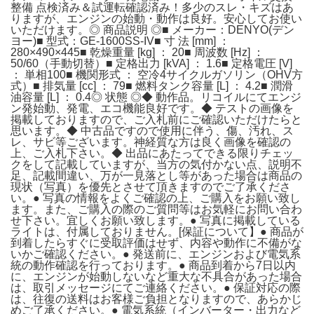
整備 点検済み＆試運転確認済み！多少のスレ・キズはあ
りますが、エンジンの始動・動作は良好。安心してお使い
いただけます。◎ 商品説明 ◎■ メーカー：DENYO(デン
ヨー)■ 型式：GE-1600SS-IV■ 寸 法 [mm] ：
280×490×445■ 乾燥重量 [kg] ： 20■ 周波数 [Hz] ：
50/60（手動切替）■ 定格出力 [kVA] ： 1.6■ 定格電圧 [V]
： 単相100■ 機関形式 ： 空冷4サイクルガソリン（OHV方
式）■ 排気量 [cc] ： 79■ 燃料タンク容量 [L] ： 4.2■ 潤滑
油容量 [L] ： 0.4◎ 状態 ◎◆ 動作品。リコイルにてエンジ
ン発始動、発電、エコ機能良好です。◆ テストの画像を
掲載しておりますので、ご入札前にご確認いただけたらと
思います。◆ 中古品ですので使用に伴う、傷、汚れ、ス
レ、サビ等ございます。神経質な方は良く画像を確認の
上、ご入札下さい。◆ 出品にあたってできる限りチェッ
クをして記載していますが、当方の気付かない点、説明不
足、記載間違い、万が一見落とし等があった場合は商品の
現状（写真）を優先とさせて頂きますのでご了承くださ
い。● 写真の情報をよくご確認の上、ご購入をお願い致し
ます。また、ご購入の際のご質問等はお気軽にお問い合わ
せ下さい。宜しくお願い致します。● 写真に掲載している
ライトは、付属しておりません。[保証について】● 商品が
到着したらすぐに受取評価はせず、内容や動作に不備がな
いかご確認ください。● 発送前に、エンジンおよび電気系
統の動作確認を行っております。● 商品到着から7日以内
に、エンジンが始動しないなど重大な不具合があった場合
は、取引メッセージにてご連絡ください。● 保証対応の際
は、往復の送料はお客様ご負担となりますので、あらかじ
めご了承ください。● 電気系統（インバーター・出力など